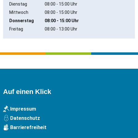
Von 08:00 bis 15:00 Uhr
Dienstag
08:00
-
15:00
Uhr
Von 08:00 bis 15:00 Uhr
Mittwoch
08:00
-
15:00
Uhr
Von 08:00 bis 15:00 Uhr
Donnerstag
08:00
-
15:00
Uhr
Von 08:00 bis 15:00 Uhr
Freitag
08:00
-
13:00
Uhr
Von 08:00 bis 13:00 Uhr
Auf einen Klick
Impressum
Datenschutz
Barrierefreiheit