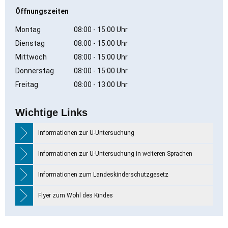
Öffnungszeiten
Montag
08:00
-
15:00
Uhr
Von 08:00 bis 15:00 Uhr
Dienstag
08:00
-
15:00
Uhr
Von 08:00 bis 15:00 Uhr
Mittwoch
08:00
-
15:00
Uhr
Von 08:00 bis 15:00 Uhr
Donnerstag
08:00
-
15:00
Uhr
Von 08:00 bis 15:00 Uhr
Freitag
08:00
-
13:00
Uhr
Von 08:00 bis 13:00 Uhr
Wichtige Links
Informationen zur U-Untersuchung
Informationen zur U-Untersuchung in weiteren Sprachen
Informationen zum Landeskinderschutzgesetz
Flyer zum Wohl des Kindes