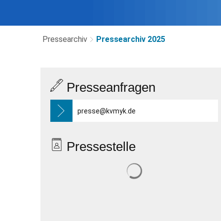
Pressearchiv
Pressearchiv 2025
Pressearchiv
Presseanfragen
2025
presse@kvmyk.de
Pressestelle
Suchergebnisse werden 